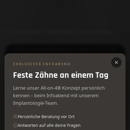
Leistungen / Implantologie / Knochenaufbau
KNOCHENAUFBAU & SINUSLIFT IN
HERNE
EXKLUSIVER INFOABEND
Starkes Fundament für
Feste Zähne an einem Tag
feste Zähne
Lerne unser All-on-4® Konzept persönlich
kennen – beim Infoabend mit unserem
Implantologie-Team.
Zu wenig Knochen für ein Implantat? Nicht
bei uns. Wir bauen fehlende Substanz
Persönliche Beratung vor Ort
schonend und sicher
wieder auf – damit
Antworten auf alle deine Fragen