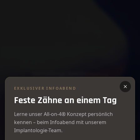
Start
/
Leistungen
/
Ästhetik
/
Bleaching
EXKLUSIVER INFOABEND
PROFESSIONELLE ZAHNAUFHELLUNG
Feste Zähne an einem Tag
Dein
strahlendes
Lächeln.
Lerne unser All-on-4® Konzept persönlich
kennen – beim Infoabend mit unserem
Weiße Zähne, die natürlich wirken.
Implantologie-Team.