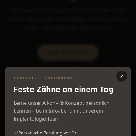
Die Seite, die du suchst, existiert leider nicht
mehr oder wurde verschoben. Kein Grund zur
Sorge – wir helfen dir gerne weiter.
Zur Startseite
02325 70232
EXKLUSIVER INFOABEND
Feste Zähne an einem Tag
Lerne unser All-on-4® Konzept persönlich
kennen – beim Infoabend mit unserem
Implantologie-Team.
Persönliche Beratung vor Ort