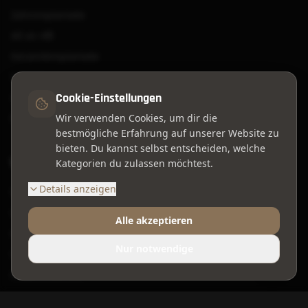
Zahnimplantate
All on 4®
Keramikimplantate
Veneers
Cookie-Einstellungen
Aligner
Bleaching
Wir verwenden Cookies, um dir die
bestmögliche Erfahrung auf unserer Website zu
bieten. Du kannst selbst entscheiden, welche
Weitere Leistungen
Kategorien du zulassen möchtest.
Details anzeigen
Professionelle Zahnreinigung
Wurzelbehandlung
Alle akzeptieren
Kinderzahnmedizin
Nur notwendige
Weisheitszähne
Knochenaufbau
Angstpatienten