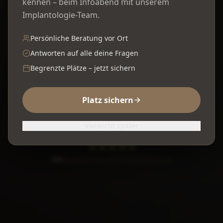
kennen – beim Infoabend mit unserem
Implantologie-Team.
Dein Lächeln ist dein schönstes Accessoire.
Persönliche Beratung vor Ort
Wir gestalten es so einzigartig wie dich.
Antworten auf alle deine Fragen
Begrenzte Plätze – jetzt sichern
Beratungstermin vereinbaren
Platz sichern
02325 70232
Vielleicht später
944
Bewertungen auf ProvenExpert.com
Denta1 Clinic