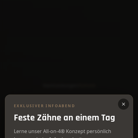
Start
/
Leistungen
/
Ästhetik
ÄSTHETISCHE ZAHNMEDIZIN
EXKLUSIVER INFOABEND
Feste Zähne an einem Tag
Schönheit,
die
von
innen
Lerne unser All-on-4® Konzept persönlich
strahlt.