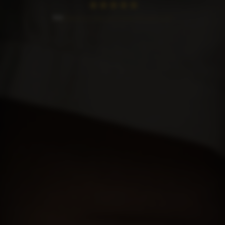
944
Bewertungen auf ProvenExpert.com
Denta1 Clinic