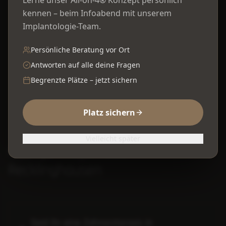
kennen – beim Infoabend mit unserem
Kinderzahnmedizin
Implantologie-Team.
denta1 KIDS – kindgerecht und spielerisch.
Persönliche Beratung vor Ort
Antworten auf alle deine Fragen
Begrenzte Plätze – jetzt sichern
Platz sichern
Vielleicht später
Häufige Fragen aus
Recklinghausen
Seid ihr eine Zahnarztpraxis in