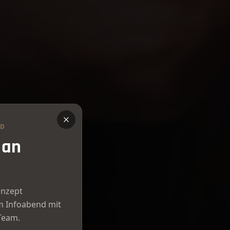
ND
 an
onzept
m Infoabend mit
Team.