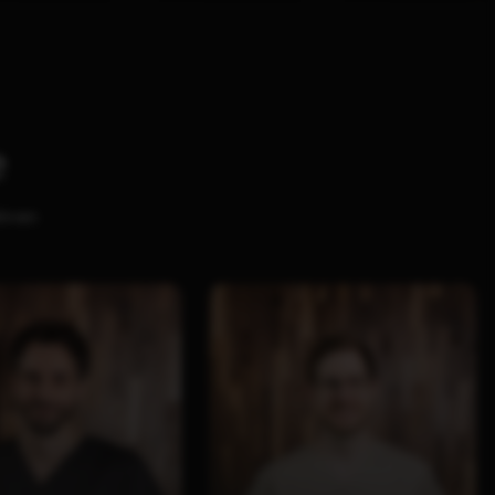
e
ahren