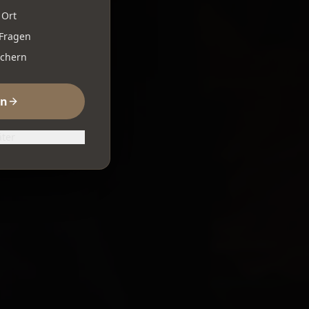
 Ort
 Fragen
ichern
rn
äter