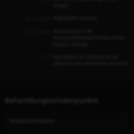
Europe)
Angestellter Zahnarzt
Ab 03/2020
Assistenzarzt in der
2018 - 2020
Gemeinschaftspraxis Schulz und Dr.
Jürgens, Ochtrup
Approbation als Zahnarzt an der
2017
medizinischen Hochschule Hannover
Behandlungsschwerpunkte
Kinderzahnmedizin