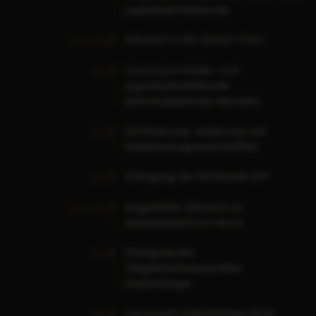
Jugendzahnheilkunde
Zahnarzt in der Denta1 Clinic
seit 2024
Curriculum Kinder- und
2023
Jugendzahnheilkunde
(Zahnärztekammer Münster)
Zertifizierung: Sedierung und
2022
Notfallmanagement (DGfdS)
Erlangung der Fachkunde DVT
2022
Angestellter Zahnarzt im
Seit 2022
Implantatzentrum Herne
Erlangung des
2020
Tätigkeitsschwerpunktes
Implantologie
Curriculum Implantologie (ICOI
2019