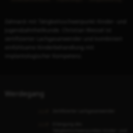
Zahnarzt mit Tätigkeitsschwerpunkt Kinder- und
Jugendzahnheilkunde. Christian Wessel ist
zertifizierter Lachgasanwender und kombiniert
einfühlsame Kinderbehandlung mit
implantologischer Kompetenz.
Werdegang
Zertifizierter Lachgasanwender
2024
Erlangung des
2024
Tätigkeitsschwerpunktes Kinder- und