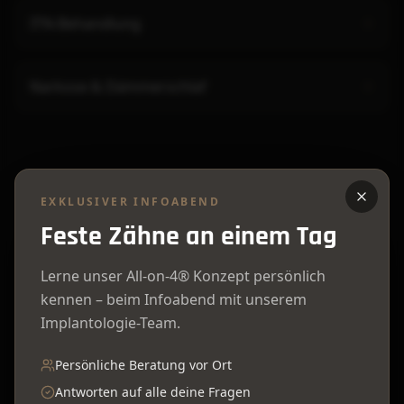
ITN-Behandlung
Narkose & Dämmerschlaf
EXKLUSIVER INFOABEND
Feste Zähne an einem Tag
Du möchtest einen Termin bei
Lerne unser All-on-4® Konzept persönlich
Wessel
?
kennen – beim Infoabend mit unserem
Implantologie-Team.
Wir freuen uns auf dich. Vereinbare jetzt deinen
persönlichen Beratungstermin.
Persönliche Beratung vor Ort
Antworten auf alle deine Fragen