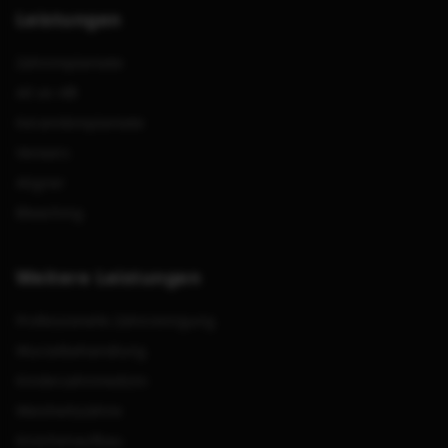
Leistungen
Zahnimplantate
All on 4®
Keramikimplantate
Veneers
Aligner
Bleaching
Weitere Leistungen
Professionelle Zahnreinigung
Wurzelbehandlung
Kinderzahnmedizin
Weisheitszähne
Knochenaufbau