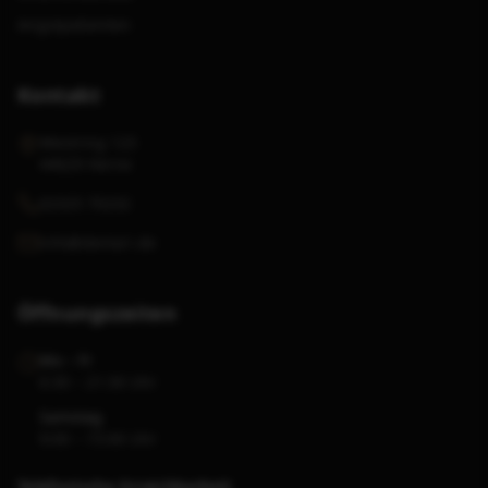
Angstpatienten
Kontakt
Westring 123
44629 Herne
02325 70232
info@denta1.de
Öffnungszeiten
Mo – Fr
6:30 – 21:30 Uhr
Samstag
9:00 – 15:00 Uhr
Telefonische Erreichbarkeit