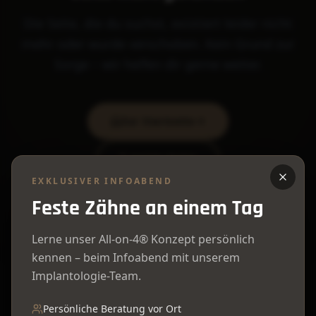
Die Seite, die du suchst, existiert leider nicht
mehr oder wurde verschoben. Kein Grund zur
Sorge – wir helfen dir gerne weiter.
Zur Startseite
02325 70232
EXKLUSIVER INFOABEND
Feste Zähne an einem Tag
Lerne unser All-on-4® Konzept persönlich
kennen – beim Infoabend mit unserem
Implantologie-Team.
Persönliche Beratung vor Ort