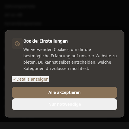
Zahnimplantate
All on 4®
Keramikimplantate
Veneers
Cookie-Einstellungen
Aligner
Bleaching
Wir verwenden Cookies, um dir die
bestmögliche Erfahrung auf unserer Website zu
bieten. Du kannst selbst entscheiden, welche
Weitere Leistungen
Kategorien du zulassen möchtest.
Details anzeigen
Professionelle Zahnreinigung
Wurzelbehandlung
Alle akzeptieren
Kinderzahnmedizin
Nur notwendige
Weisheitszähne
Knochenaufbau
Angstpatienten