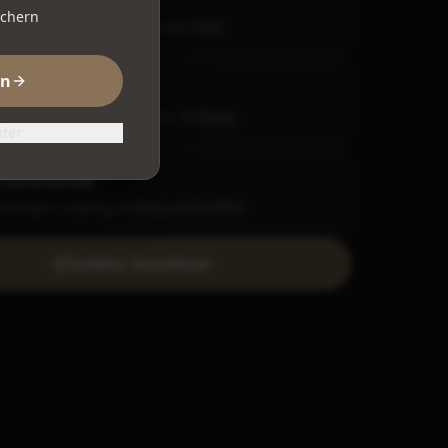
 dem Auto
ichern
enlose Parkplätze direkt am Haus
rn
NV
estelle Herne-Mitte, 5 Min. Fußweg
äter
rierefreiheit
nerdiger Zugang, Aufzug vorhanden
Anfahrt berechnen