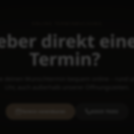
ONLINE TERMINBUCHUNG
eber
direkt
ein
Termin?
e deinen Wunschtermin bequem online – rund u
Uhr, auch außerhalb unserer Öffnungszeiten.
Termin vereinbaren
02325 70232