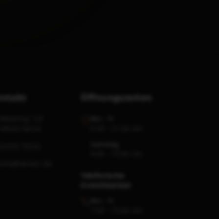
ontakt
Öffnungszeiten
Westring 123
Mo – Fr
44629 Herne
6:30 – 21:30 Uhr
Samstag
02325 70232
9:00 – 15:00 Uhr
info@denta1.de
Telefonische
Erreichbarkeit
Mo – Fr
7:00 – 19:00 Uhr