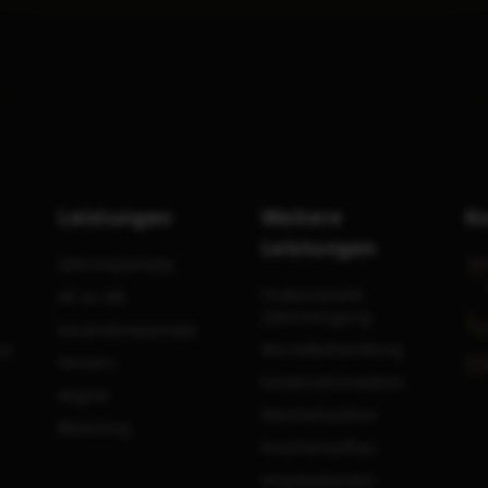
Leistungen
Weitere
K
Leistungen
Zahnimplantate
Professionelle
All on 4®
Zahnreinigung
Keramikimplantate
Wurzelbehandlung
it
Veneers
Kinderzahnmedizin
Aligner
Weisheitszähne
Bleaching
Knochenaufbau
Angstpatienten