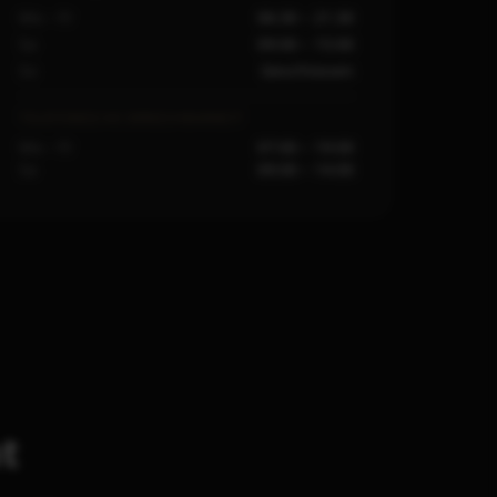
Mo – Fr
06:30 – 21:30
Sa
09:00 – 15:00
So
Geschlossen
TELEFONISCHE ERREICHBARKEIT
Mo – Fr
07:00 – 19:00
Sa
09:00 – 14:00
t