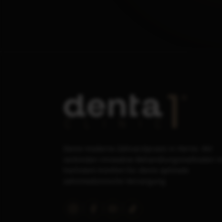
Deine moderne Zahnarztpraxis in Herne. Wir
verbinden innovative Behandlungsmethoden m
höchstem Komfort für deine optimale
zahnmedizinische Versorgung.