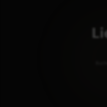
Li
Buch