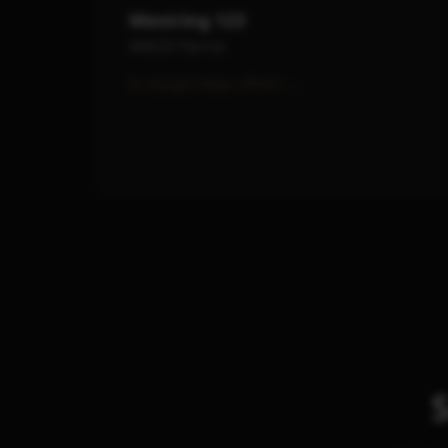
Westring 123
44629 Herne
In Google Maps öffnen
→