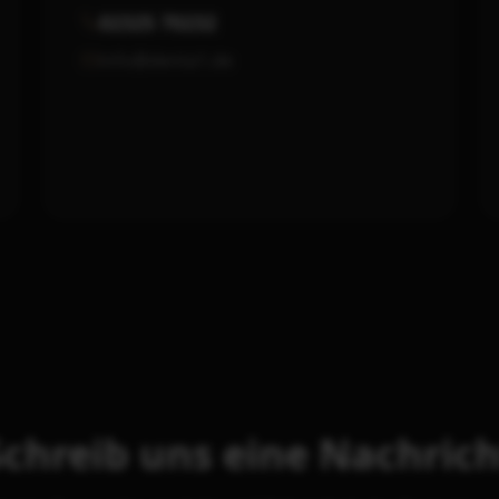
02325 70232
info@denta1.de
Schreib uns eine Nachrich