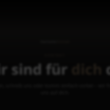
Startseite
/
Kontakt
KONTAKT
r
sind
für
dich
an, schreib uns oder komm einfach vorbei – wir f
uns auf dich.