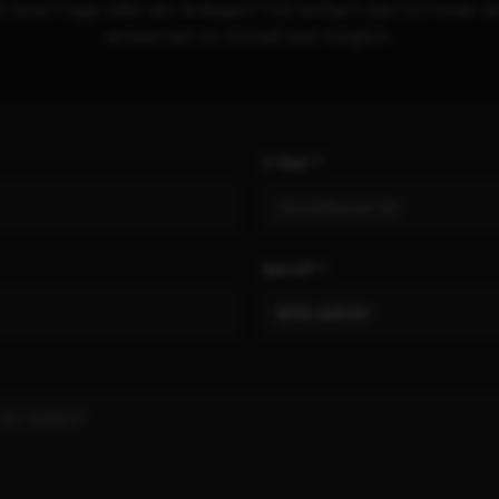
t eine Frage oder ein Anliegen? Füll einfach das Formular au
antworten so schnell wie möglich.
E-Mail *
Betreff *
Bitte wählen