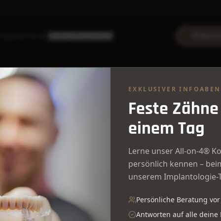
Nachr
mpfehlen wir die
direkte Online-Buchung
.
EXKLUSIVER INFOABE
Feste Zähne
einem Tag
Lerne unser All-on-4® K
persönlich kennen – bei
Anfahrt zur Denta1 Clini
unserem Implantologie-
Persönliche Beratung vor
Antworten auf alle deine