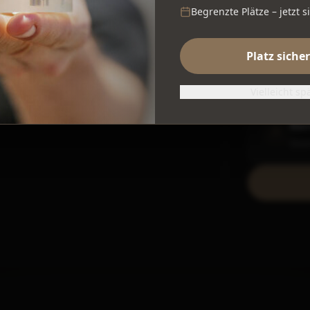
Mit
Begrenzte Plätze – jetzt s
Kost
Platz siche
ÖP
Halt
Vielleicht sp
Bar
Ebe