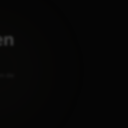
en
m die