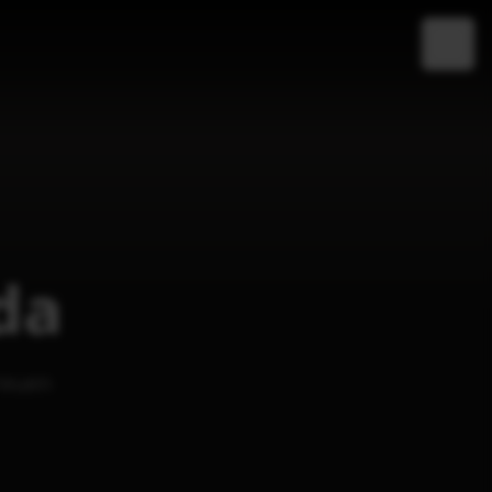
da
reuen